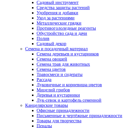
Садовый инструмент
Средства защиты растений
Удобрения и добавки
Уход за растениями
Металлические грядки
Противогололедные реагенты
Обустройство сада и дачи
Полив
Садовый декор
Семена и посадочный материал
Семена деревьев и кустарников
Семена овощей
Семена трав для животных
Семена цветов
Травосмеси и сидераты
Рассада
Луковичные и корневища цветов
Мицелий грибов
Деревья и кустарники
Лук-севок и картофель семенной
Канцелярские товары
Офисные принадлежности
Письменные и чертёжные принадлежности
Товары для творчества
Пеналы