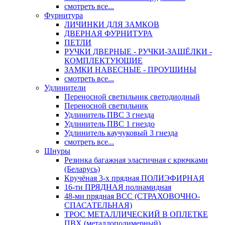
смотреть все...
Фурнитура
ЛИЧИНКИ ДЛЯ ЗАМКОВ
ДВЕРНАЯ ФУРНИТУРА
ПЕТЛИ
РУЧКИ ДВЕРНЫЕ - РУЧКИ-ЗАЩЁЛКИ -
КОМПЛЕКТУЮЩИЕ
ЗАМКИ НАВЕСНЫЕ - ПРОУШИНЫ
смотреть все...
Удлинители
Переносной светильник светодиодный
Переносной светильник
Удлинитель ПВС 3 гнезда
Удлинитель ПВС 1 гнездо
Удлинитель каучуковый 3 гнезда
смотреть все...
Шнуры
Резинка багажная эластичная с крючками
(Беларусь)
Кручёная 3-х прядная ПОЛИЭФИРНАЯ
16-ти ПРЯДНАЯ полиамидная
48-ми прядная ВСС (СТРАХОВОЧНО-
СПАСАТЕЛЬНАЯ)
ТРОС МЕТАЛЛИЧЕСКИЙ В ОПЛЕТКЕ
ПВХ (металлополимерный)