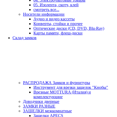
04. Электро-бытовые товары
05. Изолента, скотч, клей
смотреть все...
Носители информации
Аудио и видео кассеты
Конверты, стойки и прочее
Оптические диски (CD, DVD, Blu-Ray)
Карты памяти, флеш-диски
Склад замков
РАСПРОДАЖА Замков и фурнитуры
Инструмент для врезки защелок "Кнобы"
Врезные MOTTURA (Италия) и
комплектующие
Доводчики дверные
ЗАМКИ РАЗНЫЕ
ЗАЩЕЛКИ межкомнатные
Защелки APECS