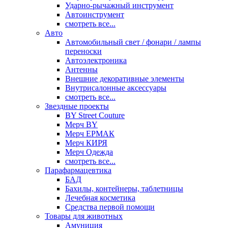
Ударно-рычажный инструмент
Автоинструмент
смотреть все...
Авто
Автомобильный свет / фонари / лампы
переноски
Автоэлектроника
Антенны
Внешние декоративные элементы
Внутрисалонные аксессуары
смотреть все...
Звездные проекты
BY Street Couture
Мерч BY
Мерч ЕРМАК
Мерч КИРЯ
Мерч Одежда
смотреть все...
Парафармацевтика
БАД
Бахилы, контейнеры, таблетницы
Лечебная косметика
Средства первой помощи
Товары для животных
Амуниция