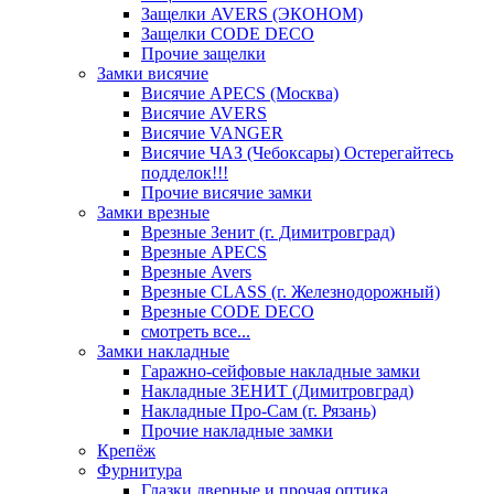
Защелки AVERS (ЭКОНОМ)
Защелки CODE DECO
Прочие защелки
Замки висячие
Висячие APECS (Москва)
Висячие AVERS
Висячие VANGER
Висячие ЧАЗ (Чебоксары) Остерегайтесь
подделок!!!
Прочие висячие замки
Замки врезные
Врезные Зенит (г. Димитровград)
Врезные APECS
Врезные Avers
Врезные CLASS (г. Железнодорожный)
Врезные CODE DECO
смотреть все...
Замки накладные
Гаражно-сейфовые накладные замки
Накладные ЗЕНИТ (Димитровград)
Накладные Про-Сам (г. Рязань)
Прочие накладные замки
Крепёж
Фурнитура
Глазки дверные и прочая оптика