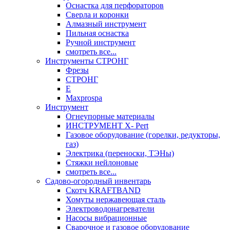
Оснастка для перфораторов
Сверла и коронки
Алмазный инструмент
Пильная оснастка
Ручной инструмент
смотреть все...
Инструменты СТРОНГ
Фрезы
СТРОНГ
Е
Maxprospa
Инструмент
Огнеупорные материалы
ИНСТРУМЕНТ X- Pert
Газовое оборудование (горелки, редукторы,
газ)
Электрика (переноски, ТЭНы)
Стяжки нейлоновые
смотреть все...
Садово-огородный инвентарь
Скотч KRAFTBAND
Хомуты нержавеющая сталь
Электроводонагреватели
Насосы вибрационные
Сварочное и газовое оборудование